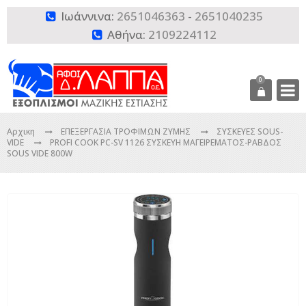
Ιωάννινα:
2651046363
-
2651040235

Αθήνα:
2109224112

0
Αρχικη
ΕΠΕΞΕΡΓΑΣΙΑ ΤΡΟΦΙΜΩΝ ΖΥΜΗΣ
ΣΥΣΚΕΥΕΣ SOUS-
VIDE
PROFI COOK PC-SV 1126 ΣΥΣΚΕΥΗ ΜΑΓΕΙΡΕΜΑΤΟΣ-ΡΑΒΔΟΣ
SOUS VIDE 800W