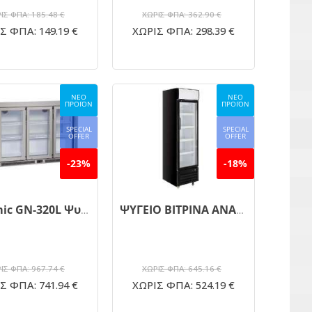
ΙΣ ΦΠΑ: 185.48 €
ΧΩΡΙΣ ΦΠΑ: 362.90 €
Σ ΦΠΑ: 149.19 €
ΧΩΡΙΣ ΦΠΑ: 298.39 €
ΝΕΟ
ΝΕΟ
ΠΡΟΪΟΝ
ΠΡΟΪΟΝ
SPECIAL
SPECIAL
OFFER
OFFER
-23%
-18%
Dynamic GN-320L Ψυγείο Bar Cooler INOX με 3 ανοιγόμενες πόρτες
ΨΥΓΕΙΟ ΒΙΤΡΙΝΑ ΑΝΑΨΥΚΤΙΚΩΝ DB-420C
ΙΣ ΦΠΑ: 967.74 €
ΧΩΡΙΣ ΦΠΑ: 645.16 €
Σ ΦΠΑ: 741.94 €
ΧΩΡΙΣ ΦΠΑ: 524.19 €