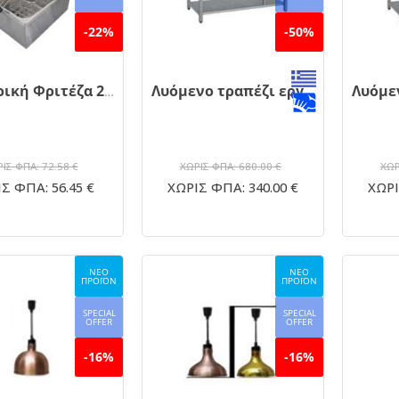
-22%
-50%
Ηλεκτρική Φριτέζα 2.5kW Χωρητικότητας 6lt
Λυόμενο τραπέζι εργασίας inox 180x70
ΙΣ ΦΠΑ: 72.58 €
ΧΩΡΙΣ ΦΠΑ: 680.00 €
ΧΩΡ
Σ ΦΠΑ: 56.45 €
ΧΩΡΙΣ ΦΠΑ: 340.00 €
ΧΩΡΙ
ΝΕΟ
ΝΕΟ
ΠΡΟΪΟΝ
ΠΡΟΪΟΝ
SPECIAL
SPECIAL
OFFER
OFFER
-16%
-16%