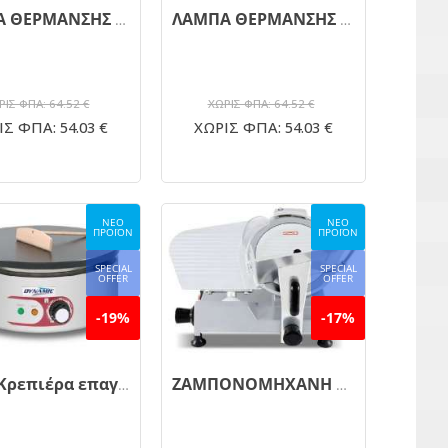
ΛΑΜΠΑ ΘΕΡΜΑΝΣΗΣ ΚΩΝΙΚΗ FWL-HLE-C ΡΥΘΜΙΖΟΜΕΝΟΥ ΜΗΚΟΥΣ
ΛΑΜΠΑ ΘΕΡΜΑΝΣΗΣ ΚΥΛΙΝΔΡΙΚΗ FWL-HLΕ-B ΡΥΘΜΙΖΟΜΕΝΟΥ ΜΗΚΟΥΣ
ΡΙΣ ΦΠΑ: 64.52 €
ΧΩΡΙΣ ΦΠΑ: 64.52 €
Σ ΦΠΑ: 54.03 €
ΧΩΡΙΣ ΦΠΑ: 54.03 €
ΝΕΟ
ΝΕΟ
ΠΡΟΪΟΝ
ΠΡΟΪΟΝ
SPECIAL
SPECIAL
OFFER
OFFER
-19%
-17%
EC 1N Κρεπιέρα επαγγελματική (service - Ανταλλακτικά DYNAMIC)
ΖΑΜΠΟΝΟΜΗΧΑΝΗ MS 250ES-10