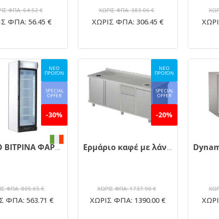
ΙΣ ΦΠΑ: 64.52 €
ΧΩΡΙΣ ΦΠΑ: 383.06 €
ΧΩΡ
Σ ΦΠΑ: 56.45 €
ΧΩΡΙΣ ΦΠΑ: 306.45 €
ΧΩΡΙ
ΝΕΟ
ΝΕΟ
ΠΡΟΪΟΝ
ΠΡΟΪΟΝ
SPECIAL
SPECIAL
OFFER
OFFER
-30%
-20%
ΨΥΓΕΙΟ ΒΙΤΡΙΝΑ ΦΑΡΜΑΚΕΙΟΥ D372
Ερμάριο καφέ με λάντζα - συρτάρι καφέ - αμπάρι - ερμάριο 160x70x86 EC/1607086
ΙΣ ΦΠΑ: 805.65 €
ΧΩΡΙΣ ΦΠΑ: 1737.90 €
ΧΩΡ
Σ ΦΠΑ: 563.71 €
ΧΩΡΙΣ ΦΠΑ: 1390.00 €
ΧΩΡΙ