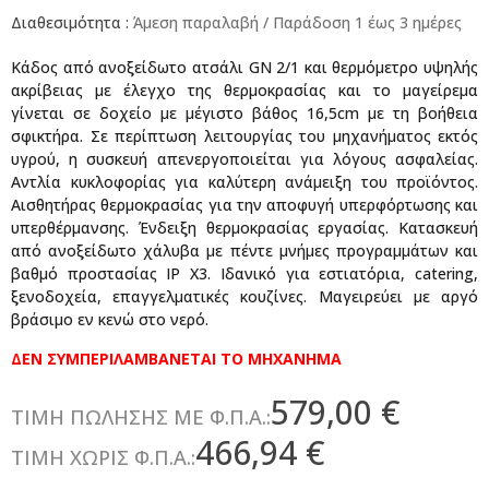
Διαθεσιμότητα :
Άμεση παραλαβή / Παράδoση 1 έως 3 ημέρες
Κάδος από ανοξείδωτο ατσάλι GN 2/1 και θερμόμετρο υψηλής
ακρίβειας με έλεγχο της θερμοκρασίας και το μαγείρεμα
γίνεται σε δοχείο με μέγιστο βάθος 16,5cm με τη βοήθεια
σφικτήρα. Σε περίπτωση λειτουργίας του μηχανήματος εκτός
υγρού, η συσκευή απενεργοποιείται για λόγους ασφαλείας.
Αντλία κυκλοφορίας για καλύτερη ανάμειξη του προϊόντος.
Αισθητήρας θερμοκρασίας για την αποφυγή υπερφόρτωσης και
υπερθέρμανσης. Ένδειξη θερμοκρασίας εργασίας. Κατασκευή
από ανοξείδωτο χάλυβα με πέντε μνήμες προγραμμάτων και
βαθμό προστασίας IP X3. Ιδανικό για εστιατόρια, catering,
ξενοδοχεία, επαγγελματικές κουζίνες. Μαγειρεύει με αργό
βράσιμο εν κενώ στο νερό.
ΔΕΝ ΣΥΜΠΕΡΙΛΑΜΒΑΝΕΤΑΙ ΤΟ ΜΗΧΑΝΗΜΑ
579,00 €
ΤΙΜΗ ΠΩΛΗΣΗΣ ΜΕ Φ.Π.Α.:
466,94 €
ΤΙΜΗ ΧΩΡΙΣ Φ.Π.Α.: