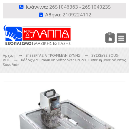
Ιωάννινα:
2651046363
-
2651040235

Αθήνα:
2109224112

0
Αρχικη
ΕΠΕΞΕΡΓΑΣΙΑ ΤΡΟΦΙΜΩΝ ΖΥΜΗΣ
ΣΥΣΚΕΥΕΣ SOUS-
VIDE
Κάδος για Sirman XP Softcooker GN 2/1 Συσκευή μαγειρέματος
Sous Vide