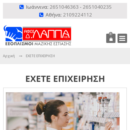
Ιωάννινα:
2651046363
-
2651040235

Αθήνα:
2109224112

0
Αρχική
ΕΧΕΤΕ ΕΠΙΧΕΙΡΗΣΗ
ΕΧΕΤΕ ΕΠΙΧΕΙΡΗΣΗ