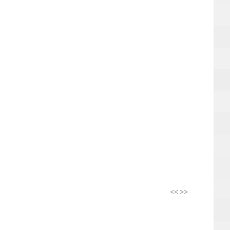
<<
>>