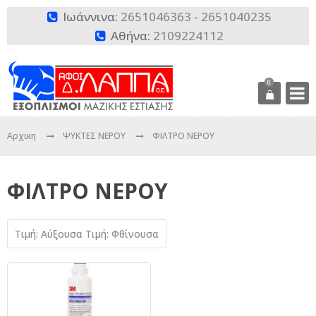
Ιωάννινα:
2651046363
-
2651040235

Αθήνα:
2109224112

0
Αρχικη
ΨΥΚΤΕΣ ΝΕΡΟΥ
ΦΙΛΤΡΟ ΝΕΡΟΥ
ΦΙΛΤΡΟ ΝΕΡΟΥ
Τιμή: Αύξουσα
Τιμή: Φθίνουσα