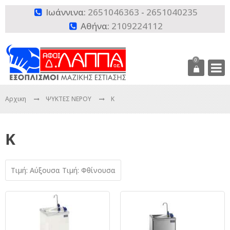
Ιωάννινα:
2651046363
-
2651040235

Αθήνα:
2109224112

0
Αρχικη
ΨΥΚΤΕΣ ΝΕΡΟΥ
K
K
Τιμή: Αύξουσα
Τιμή: Φθίνουσα