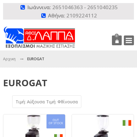
Ιωάννινα:
2651046363
-
2651040235

Αθήνα:
2109224112

0
Αρχικη
EUROGAT
EUROGAT
Τιμή: Αύξουσα
Τιμή: Φθίνουσα
OUT
OF STOCK