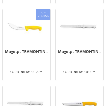
OUT
OF STOCK
Μαχαίρι TRAMONTINA γδαρσίματος 24606/055 κίτρινη λαβή 15cm
Μαχαίρι TRAMONTINA 24627/082 ψωμιού άσπρο 30cm
ΧΩΡΙΣ ΦΠΑ: 11.29 €
ΧΩΡΙΣ ΦΠΑ: 10.00 €