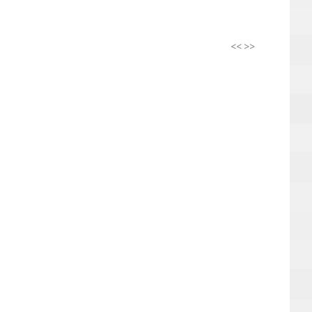
<<
>>