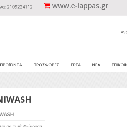
www.
e-lappas.gr
να:
2109224112
 ΠΡΟΪΟΝΤΑ
ΠΡΟΣΦΟΡΕΣ
ΕΡΓΑ
ΝΕΑ
ΕΠΙΚΟΙ
NIWASH
WASH
ύξουσα
Τιμή: Φθίνουσα